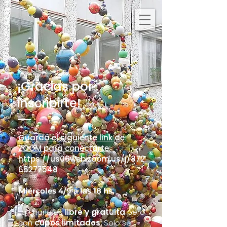
¡Gracias por
inscribirte!
Guardá el siguiente link de
ZOOM para conectarte:
https://us06web.zoom.us/j/872
65277548
Miércoles 4/9 a las 18 hs.
La charla es
libre y gratuita
pero
con
cupos limitados
. Solo se