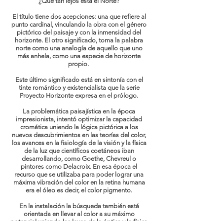
¿Qué tan lejos está el Norte?
El título tiene dos acepciones: una que refiere al
punto cardinal, vinculando la obra con el género
pictórico del paisaje y con la inmensidad del
horizonte. El otro significado, toma la palabra
norte como una analogía de aquello que uno
más anhela, como una especie de horizonte
propio.
Este último significado está en sintonía con el
tinte romántico y existencialista que la serie
Proyecto Horizonte expresa en el prólogo.
La problemática paisajística en la época
impresionista, intentó optimizar la capacidad
cromática uniendo la lógica pictórica a los
nuevos descubrimientos en las teorías del color,
los avances en la fisiología de la visión y la física
de la luz que científicos coetáneos iban
desarrollando, como Goethe, Chevreul o
pintores como Delacroix. En esa época el
recurso que se utilizaba para poder lograr una
máxima vibración del color en la retina humana
era el óleo es decir, el color pigmento.
En la instalación la búsqueda también está
orientada en llevar al color a su máximo